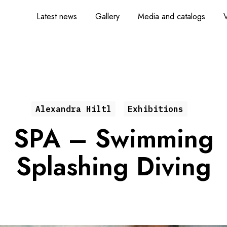
Latest news
Gallery
Media and catalogs
V
Alexandra Hiltl
Exhibitions
SPA – Swimming
Splashing Diving