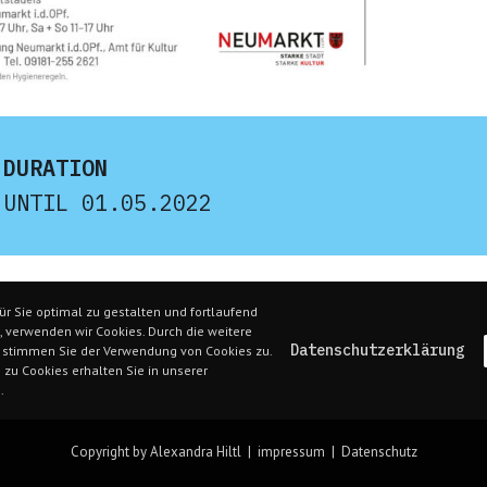
 DURATION
 UNTIL 01.05.2022
r Sie optimal zu gestalten und fortlaufend
 verwenden wir Cookies. Durch die weitere
Datenschutzerklärung
 stimmen Sie der Verwendung von Cookies zu.
 zu Cookies erhalten Sie in unserer
.
Copyright by Alexandra Hiltl |
impressum
|
Datenschutz