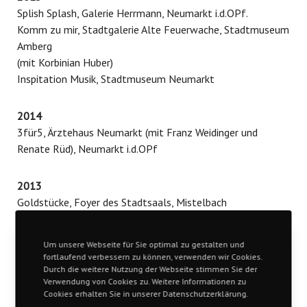
Splish Splash, Galerie Herrmann, Neumarkt i.d.OPf.
Komm zu mir, Stadtgalerie Alte Feuerwache, Stadtmuseum
Amberg
(mit Korbinian Huber)
Inspitation Musik, Stadtmuseum Neumarkt
2014
3für5, Ärztehaus Neumarkt (mit Franz Weidinger und
Renate Rüd), Neumarkt i.d.OPf
2013
Goldstücke, Foyer des Stadtsaals, Mistelbach
GIMMERHIMMELBLAUDYNAMISCH, Kulturhaus
Reitstadel, Neumarkt i.d.OPf. (E) (K)
Um unsere Webseite für Sie optimal zu gestalten und
Ein Stück vom Himmel, Galerie Statt – Museum,
fortlaufend verbessern zu können, verwenden wir Cookies.
Stadtmuseum Neumarkt i. d. OPf
Durch die weitere Nutzung der Webseite stimmen Sie der
Verwendung von Cookies zu. Weitere Informationen zu
Weihnachtsausstellung Galerie Herrmann, Neumarkt
Cookies erhalten Sie in unserer Datenschutzerklärung.
i.d.OPf.