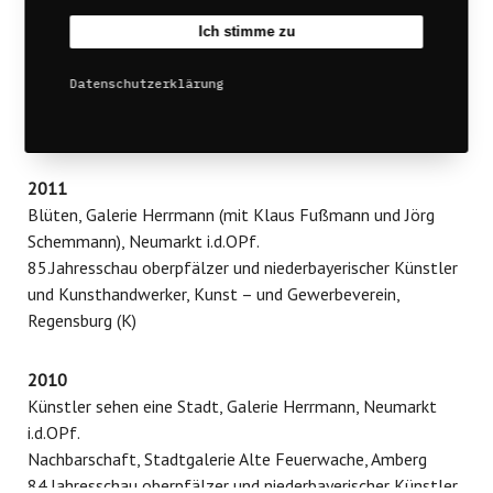
Nackt Galerie Herrmann, Neumarkt i.d.OPf
Ich stimme zu
2012
Datenschutzerklärung
20 Jahre Galerie Herrmann, Alexandra Hiltl und Michael
Pickl, Neumarkt, i.d.OPf.
2011
Blüten, Galerie Herrmann (mit Klaus Fußmann und Jörg
Schemmann), Neumarkt i.d.OPf.
85.Jahresschau oberpfälzer und niederbayerischer Künstler
und Kunsthandwerker, Kunst – und Gewerbeverein,
Regensburg (K)
2010
Künstler sehen eine Stadt, Galerie Herrmann, Neumarkt
i.d.OPf.
Nachbarschaft, Stadtgalerie Alte Feuerwache, Amberg
84.Jahresschau oberpfälzer und niederbayerischer Künstler